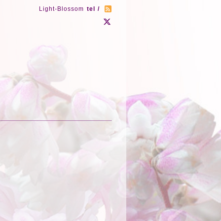
Light-Blossom
tel /