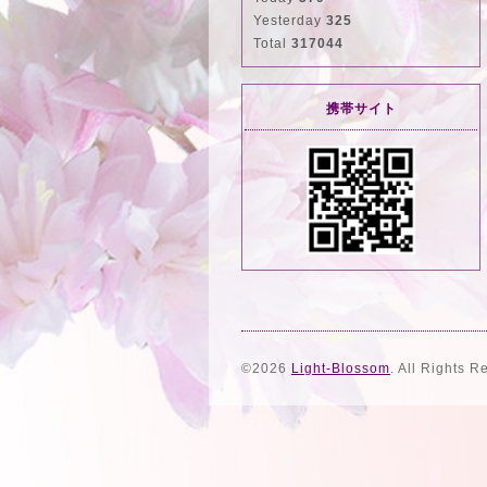
Yesterday
325
Total
317044
携帯サイト
©2026
Light-Blossom
. All Rights R