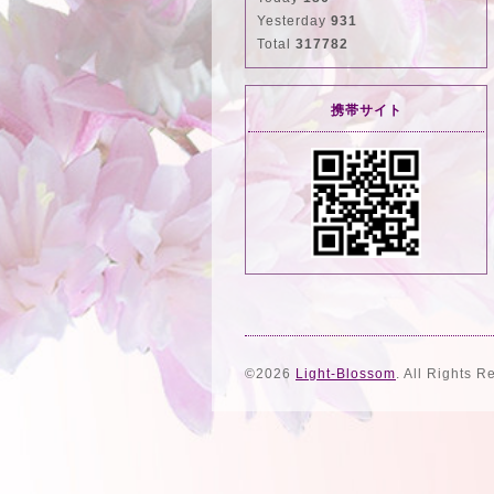
Yesterday
931
Total
317782
携帯サイト
©2026
Light-Blossom
. All Rights R