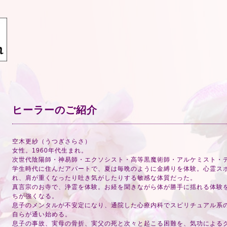
ヒーラーのご紹介
空木更紗（うつぎさらさ）
女性。1960年代生まれ。
次世代陰陽師・神易師・エクソシスト・高等黒魔術師・アルケミスト・
学生時代に住んだアパートで、夏は毎晩のように金縛りを体験。心霊ス
れ、肩が重くなったり吐き気がしたりする敏感な体質だった。
真言宗のお寺で、浄霊を体験。お経を聞きながら体が勝手に揺れる体験
ちが強くなる。
息子のメンタルが不安定になり、通院した心療内科でスピリチュアル系
自らが通い始める。
息子の事故、実母の骨折、実父の死と次々と起こる困難を、気功による