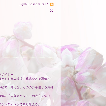
Light-Blossom
tel /
デザイナー
ポットや事故現場、葬式などで憑依さ
を経て、見えないものの力を信じる気持
の気功「佐藤メソッド」の存在を知り、
グランディングで乗り越える。