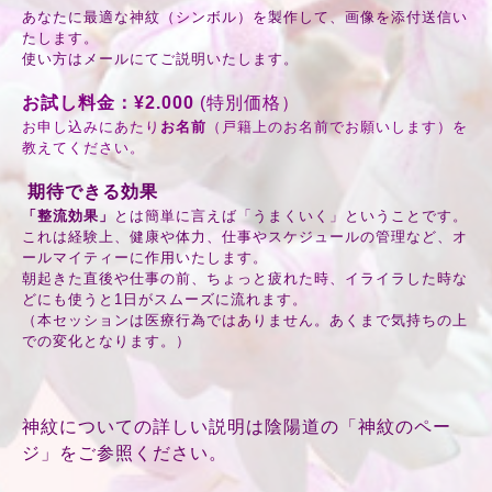
あなたに最適な神紋（シンボル）を製作して、画像を添付送信い
たします。
使い方はメールにてご説明いたします。
お試し料金：¥2.000
(特別価格）
お申し込みにあたり
お名前
（戸籍上のお名前でお願いします）を
教えてください。
期待できる効果
「整流効果」
とは簡単に言えば「うまくいく」ということです。
これは経験上、健康や体力、仕事やスケジュールの管理など、オ
ールマイティーに作用いたします。
朝起きた直後や仕事の前、ちょっと疲れた時、イライラした時な
どにも使うと1日がスムーズに流れます。
（本セッションは医療行為ではありません。あくまで気持ちの上
での変化となります。）
神紋についての詳しい説明は陰陽道の
「神紋のペー
ジ」
をご参照ください。