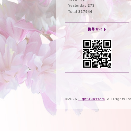
Yesterday
273
Total
317944
携帯サイト
©2026
Light-Blossom
. All Rights R