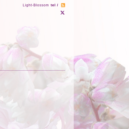
Light-Blossom
tel /