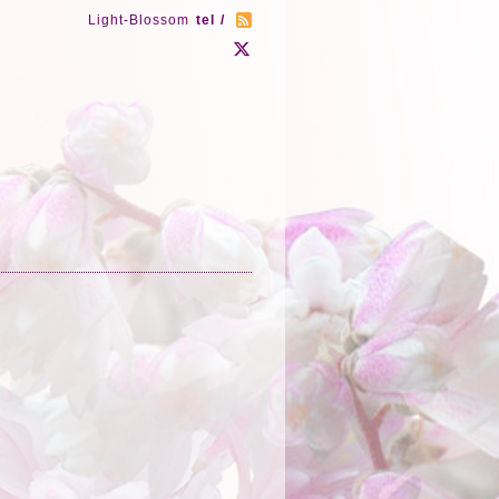
Light-Blossom
tel /