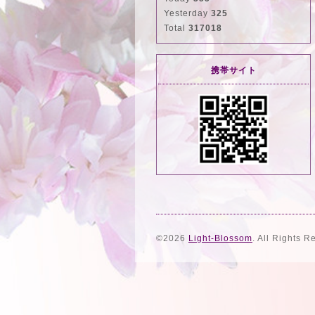
Yesterday
325
Total
317018
携帯サイト
©2026
Light-Blossom
. All Rights R