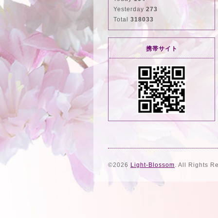
Yesterday
273
Total
318033
携帯サイト
©2026
Light-Blossom
. All Rights R