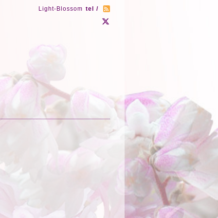
Light-Blossom
tel /