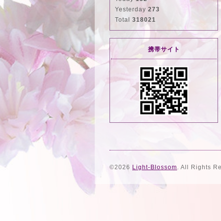
Yesterday
273
Total
318021
携帯サイト
©2026
Light-Blossom
. All Rights R