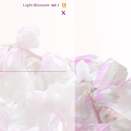
Light-Blossom
tel /