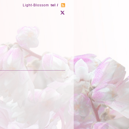
Light-Blossom
tel /