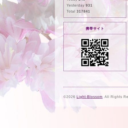
Yesterday
931
Total
317841
携帯サイト
©2026
Light-Blossom
. All Rights R