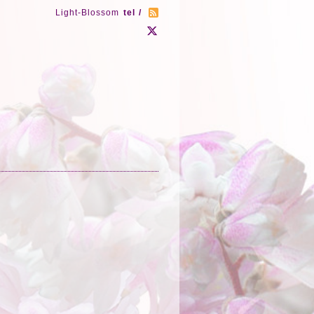
Light-Blossom
tel /