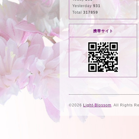
Yesterday
931
Total
317859
携帯サイト
©2026
Light-Blossom
. All Rights R