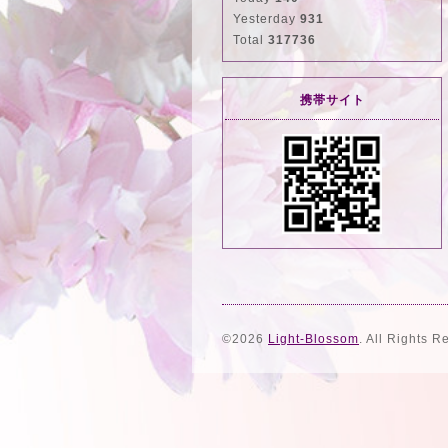
Yesterday
931
Total
317736
携帯サイト
©2026
Light-Blossom
. All Rights R