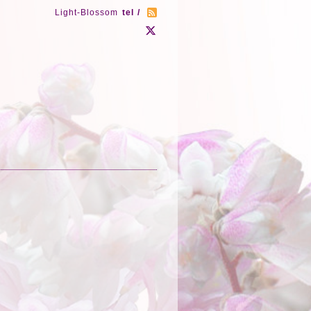
Light-Blossom
tel /