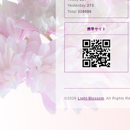
Yesterday
273
Total
318086
携帯サイト
©2026
Light-Blossom
. All Rights R