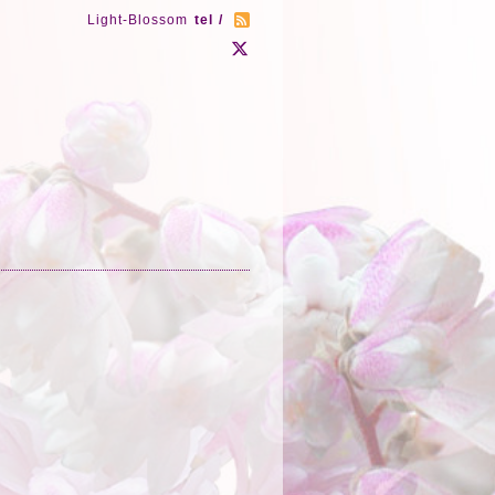
Light-Blossom
tel /