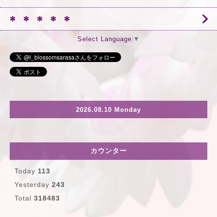
✻ ✻ ✻ ✻ ✻
Select Language
▼
2026.08.10 Monday
カウンター
Today
113
Yesterday
243
Total
318483