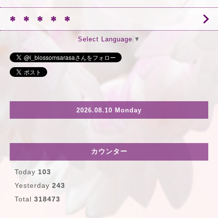
✻ ✻ ✻ ✻ ✻
Select Language
▼
2026.08.10 Monday
カウンター
Today
103
Yesterday
243
Total
318473