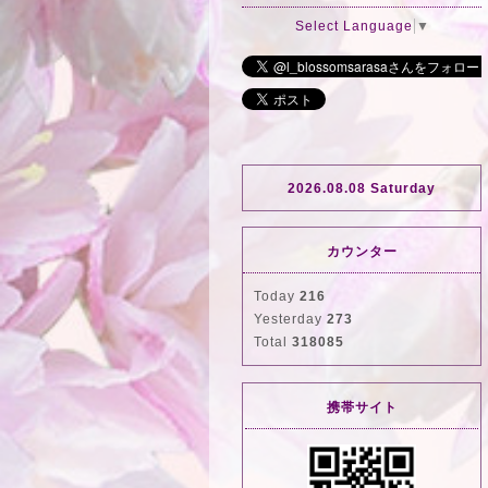
Select Language
▼
2026.08.08 Saturday
カウンター
Today
216
Yesterday
273
Total
318085
携帯サイト