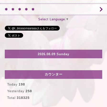
✻ ✻ ✻ ✻ ✻
Select Language
▼
2026.08.09 Sunday
カウンター
Today
198
Yesterday
258
Total
318325