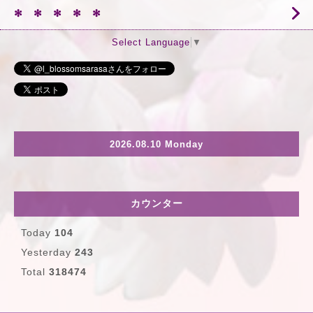
✻ ✻ ✻ ✻ ✻
Select Language
▼
2026.08.10 Monday
カウンター
Today
104
Yesterday
243
Total
318474