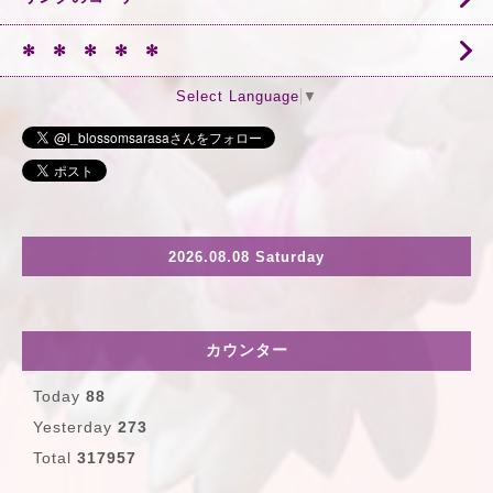
✻ ✻ ✻ ✻ ✻
Select Language
▼
2026.08.08 Saturday
カウンター
Today
88
Yesterday
273
Total
317957